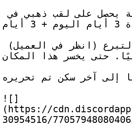
الآن كل لاعب يشتري 2000 نقطة يحصل على لقب ذهبي في 
الدردشة لمدة 3 أيام اليوم + 3 أيام

كما يتلقى توب 1 عن طريق التبرع (انظر في العميل) 
هبيًا. حتى يخسر هذا المكان
ًا إلى آخر سكن تم تحريره
![]
(https://cdn.discordapp